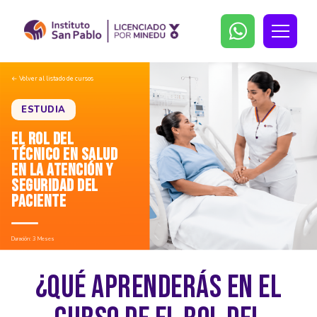
← Volver al listado de cursos
ESTUDIA
EL ROL DEL
TÉCNICO EN SALUD
EN LA ATENCIÓN Y
SEGURIDAD DEL
PACIENTE
Duración: 3 Meses
¿QUÉ APRENDERÁS EN EL