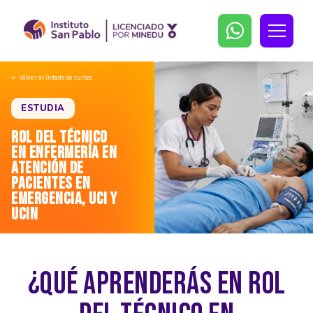
← Volver al listado de cursos
ESTUDIA
ROL DEL TÉCNICO
EN ENFERMERÍA EN
ATENCIÓN DE
PACIENTES EN
EMERGENCIA, UCI Y
UCIN
Duración: 3 Meses
¿QUÉ APRENDERÁS EN ROL